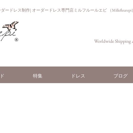
ドレス制作| オーダードレス専門店ミルフルールエピ （Millefleurepi
Worldwide Shipping A
ド
特集
ドレス
ブログ