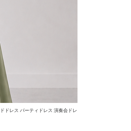
イドドレス パーティドレス 演奏会ドレ
S042 シフォン フレ
ス衣装
セール価格
￥19,900
より