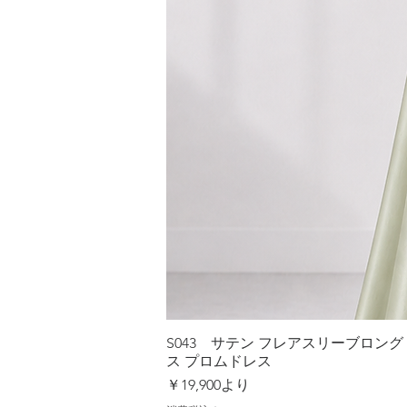
S043 サテン フレアスリーブロン
ス プロムドレス
セール価格
￥19,900
より