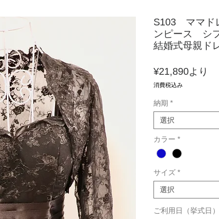
S103 ママ
ンピース シ
結婚式母親ドレ
セ
¥21,890
より
ー
消費税込み
ル
納期
*
価
格
選択
カラー
*
サイズ
*
選択
ご利用日（挙式日