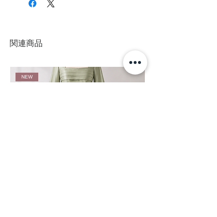
関連商品
NEW
S043 サテン フレアスリーブロングドレス セージグリーン
S042 シフォン フレアスリー