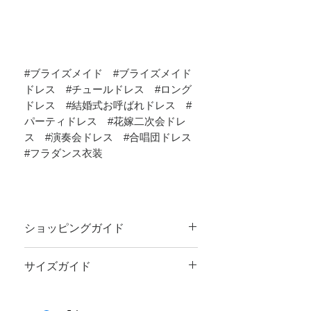
#ブライズメイド #ブライズメイド
ドレス #チュールドレス #ロング
ドレス #結婚式お呼ばれドレス #
パーティドレス #花嫁二次会ドレ
ス #演奏会ドレス #合唱団ドレス
#フラダンス衣装
ショッピングガイド
ご注文前に
ショッピングガイド
のご一読を
サイズガイド
お願いいたします。
サイズのお測りにつきまして、
サイズガイ
ド
をご覧ください。