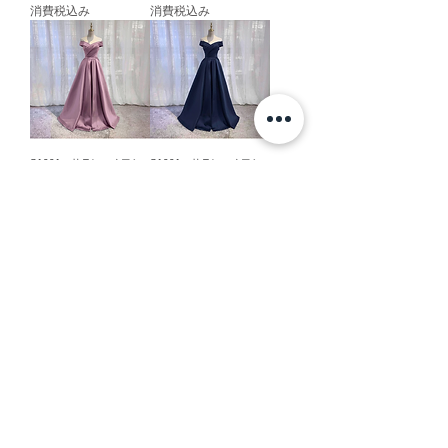
消費税込み
消費税込み
S1001 サテン オフシ
S1001 サテン オフシ
ョルダーロングドレス ダ
ョルダーロングドレス ネ
スティローズ 全132色｜
イビー 紺 全132色｜ス
ステージドレス ブライズ
テージドレス ブライズメ
メイドドレス プロムドレ
イドドレス プロムドレス
ス 演奏会ドレス
演奏会ドレス
セール価格
セール価格
￥23,000
より
￥23,000
より
消費税込み
消費税込み
S1001 サテン オフシ
S1001 サテン オフシ
ョルダーロングドレス ワ
ョルダーロングドレス ブ