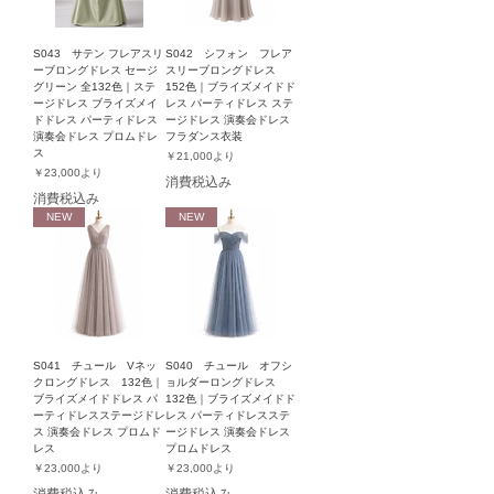
S043 サテン フレアスリ
S042 シフォン フレア
ーブロングドレス セージ
スリーブロングドレス
グリーン 全132色｜ステ
152色｜ブライズメイドド
ージドレス ブライズメイ
レス パーティドレス ステ
ドドレス パーティドレス
ージドレス 演奏会ドレス
演奏会ドレス プロムドレ
フラダンス衣装
ス
セール価格
￥21,000
より
セール価格
￥23,000
より
消費税込み
消費税込み
NEW
NEW
S041 チュール Vネッ
S040 チュール オフシ
クロングドレス 132色｜
ョルダーロングドレス
ブライズメイドドレス パ
132色｜ブライズメイドド
ーティドレスステージドレ
レス パーティドレスステ
ス 演奏会ドレス プロムド
ージドレス 演奏会ドレス
レス
プロムドレス
セール価格
セール価格
￥23,000
より
￥23,000
より