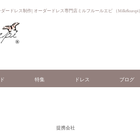
ドレス制作| オーダードレス専門店ミルフルールエピ （Millefleurepi
ド
特集
ドレス
ブログ
​提携会社