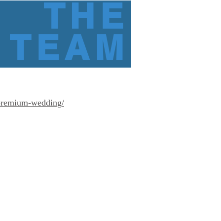
THE
TEAM
/premium-wedding/