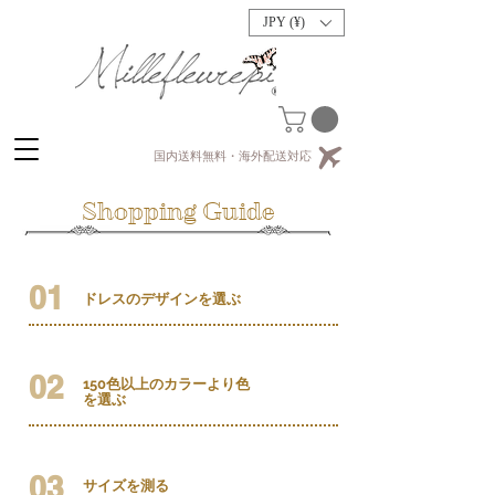
JPY (¥)
国内送料無料・海外配送対応
Shopping Guide
01
ドレスのデザインを選ぶ
02
150色以上のカラーより色
を選ぶ
03
​サイズを測る