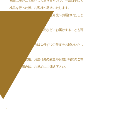
商品は海外にて制作しておりますので、一度日本にて
検品を行った後、お客様へ発送いたします。
商品は宅急便にて、ご指定の送り先へお届けいたしま
す。
ご自宅以外にも、ご友人宅などにお届けすることも可
能です。
​郵送先が複数の場合は１件ずつご注文をお願いいたし
ます。
商品のご注文後、お届け先の変更やお届け時間のご希
望がある場合は、お早めにご連絡下さい。
Step❸
​ご使用