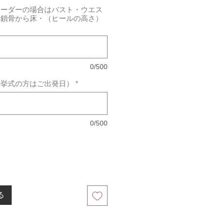
オーダーの場合はバスト・ウエス
・鎖骨から床・（ヒールの高さ）
0/500
外挙式の方はご出発日）
*
0/500
る