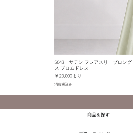
S043 サテン フレアスリーブロン
ス プロムドレス
セール価格
￥23,000
より
消費税込み
商品を探す