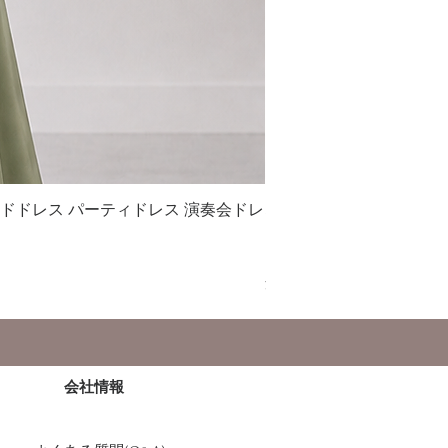
イドドレス パーティドレス 演奏会ドレ
S042 シフォン フレ
ス衣装
セール価格
￥21,000
より
消費税込み
会社情報