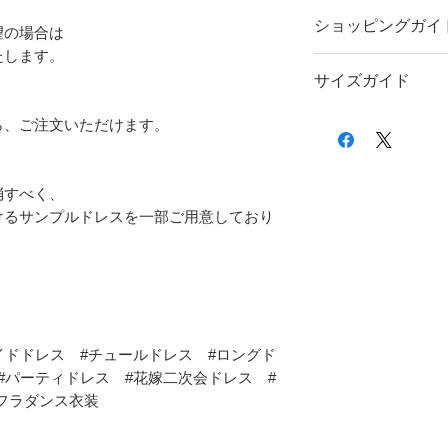
ショッピングガイ
望の場合は
たします。
ご注文前に
ショッピン
サイズガイド
す。
サイズのお測りにつき
ら、ご注文いただけます。
い。
消すべく、
けるサンプルドレスを一部ご用意しており
イドドレス #チュールドレス #ロングド
#パーティドレス #花嫁二次会ドレス #
#フラダンス衣装