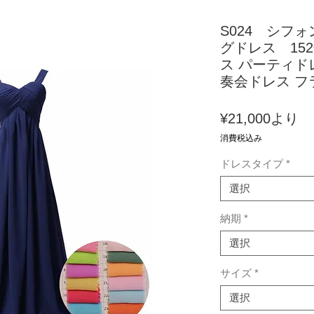
S024 シフ
グドレス 15
ス パーティド
奏会ドレス フ
セ
¥21,000
より
ー
消費税込み
ル
ドレスタイプ
*
価
格
選択
納期
*
選択
サイズ
*
選択