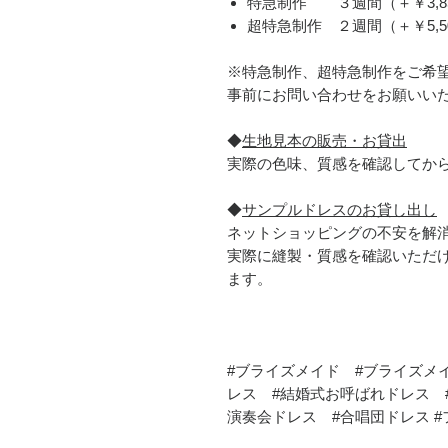
​特急制作 ３週間（＋￥3,8
超特急制作 ２週間（＋￥5,5
※特急制作、超特急制作をご希
事前にお問い合わせをお願いい
◆
生地見本の販売・お貸出
実際の色味、質感を確認してか
◆
サンプルドレスのお貸し出し
ネットショッピングの不安を解
実際に縫製・質感を確認いただ
ます。
#ブライズメイド #ブライズメ
レス #結婚式お呼ばれドレス 
演奏会ドレス #合唱団ドレス 