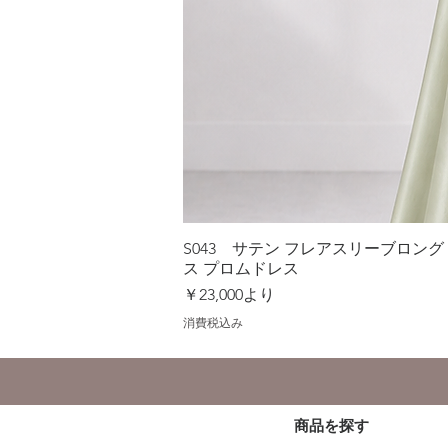
S043 サテン フレアスリーブロン
ス プロムドレス
セール価格
￥23,000
より
消費税込み
商品を探す