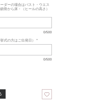
オーダーの場合はバスト・ウエス
・鎖骨から床・（ヒールの高さ）
0/500
外挙式の方はご出発日）
*
0/500
る