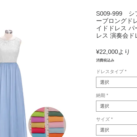
S009-999
ーブロングドレ
イドドレス パ
レス 演奏会ド
セ
¥22,000
より
ー
消費税込み
ル
ドレスタイプ
*
価
格
選択
納期
*
選択
サイズ
*
選択