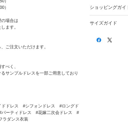
50）
00）
ショッピングガイ
ご注文前に
ショッピン
望の場合は
サイズガイド
す。
たします。
サイズのお測りにつき
い。
ら、ご注文いただけます。
消すべく、
けるサンプルドレスを一部ご用意しており
イドドレス #シフォンドレス #ロングド
#パーティドレス #花嫁二次会ドレス #
#フラダンス衣装