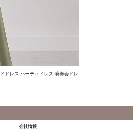
イドドレス パーティドレス 演奏会ドレ
S042 シフォン フレ
ス衣装
セール価格
￥21,000
より
消費税込み
会社情報