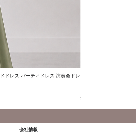
イドドレス パーティドレス 演奏会ドレ
S042 シフォン フレ
ス衣装
セール価格
￥19,900
より
消費税込み
会社情報