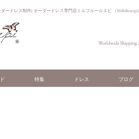
ドレス制作| オーダードレス専門店ミルフルールエピ （Millefleurepi
Worldwide Shipping A
ド
特集
ドレス
ブログ