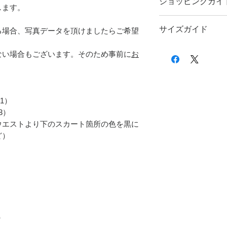
ショッピングガイ
します。
ご注文前に
ショッピン
サイズガイド
す。
る場合、写真データを頂けましたらご希望
。
サイズのお測りにつき
ない場合もございます。そのため事前に
お
い。
。
1）
3）
ウエストより下のスカート箇所の色を黒に
ど）
）
）