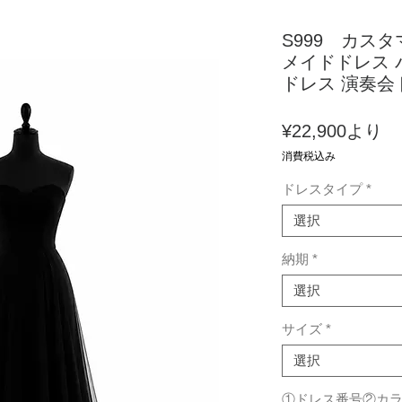
S999 カス
メイドドレス 
ドレス 演奏会
セ
¥22,900
より
ー
消費税込み
ル
ドレスタイプ
*
価
格
選択
納期
*
選択
サイズ
*
選択
①ドレス番号②カ