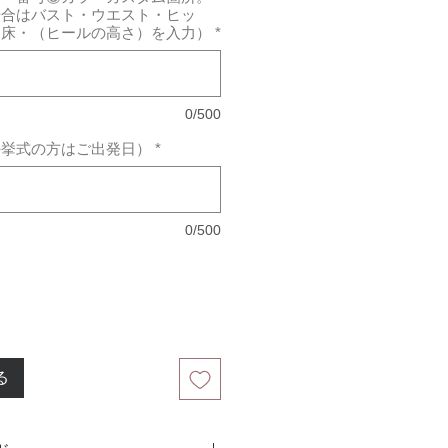
場合はバスト・ウエスト・ヒッ
ら床・（ヒールの高さ）を入力）
*
0/500
外挙式の方はご出発日）
*
0/500
る