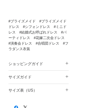
#ブライズメイド #ブライズメイド
ドレス #シフォンドレス #ミニド
レス #結婚式お呼ばれドレス #パ
ーティドレス #花嫁二次会ドレス
#演奏会ドレス #合唱団ドレス #フ
ラダンス衣装
ショッピングガイド
ご注文前に
ショッピングガイド
のご一読を
サイズガイド
お願いいたします。
サイズのお測りにつきまして、
サイズガイ
サイズ表（US）
ド
をご覧ください。
USサイズ
バ
ウエ
ヒ
丈
（cm）
ス
スト
ッ