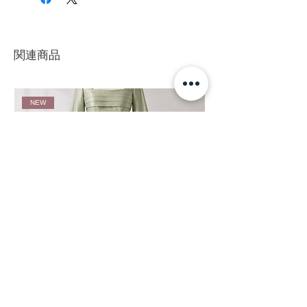
ト
プ
２
８
６５
９
８
３
１
５
関連商品
４
８
６７
９
８
５
３
５
NEW
６
８
７０
９
８
８
６
６
８
９
７２
９
８
０
８
６
１０
９
７５
１
８
３
０
６
１
１２
９
７９
１
８
７
０
７
５
S043 サテン フレアスリーブロングドレス セージグリーン
S042 シフォン フレアスリー
１４
１
８３
１
８
全132色｜ステージドレス ブライズメイドドレス パーティド
イズメイドドレス パーティドレス