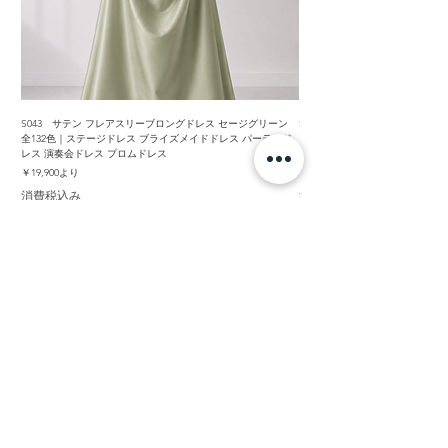
S043 サテン フレアスリーブロングドレス セージグリーン
S042 シフォン フレアスリー
全132色｜ステージドレス ブライズメイドドレス パーティド
イズメイドドレス パーティドレス
レス 演奏会ドレス プロムドレス
レス フラダンス衣装
セール価格
セール価格
￥19,900
より
￥19,900
消費税込み
消費税込み
商品を探す
プティラインドレ
ス
インポートドレス
即日発送ドレス