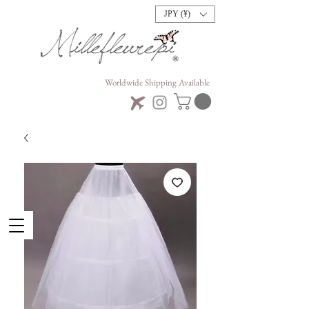
JPY (¥)
Worldwide Shipping Available