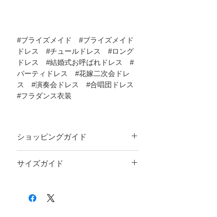
#ブライズメイド #ブライズメイド
ドレス #チュールドレス #ロング
ドレス #結婚式お呼ばれドレス #
パーティドレス #花嫁二次会ドレ
ス #演奏会ドレス #合唱団ドレス
#フラダンス衣装
ショッピングガイド
ご注文前に
ショッピングガイド
のご一読を
サイズガイド
お願いいたします。
サイズのお測りにつきまして、
サイズガイ
ド
をご覧ください。