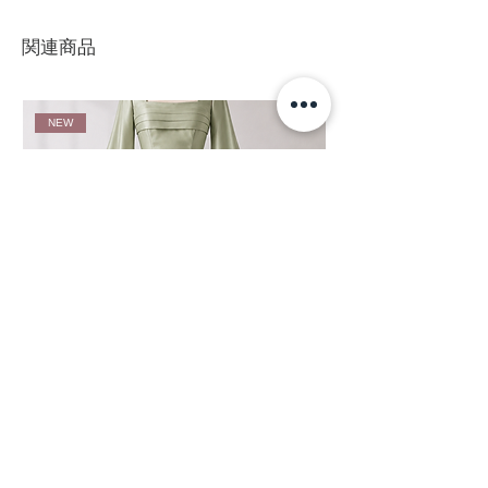
関連商品
NEW
S043 サテン フレアスリーブロングドレス セージグリーン
S042 シフォン フレアスリー
全132色｜ステージドレス ブライズメイドドレス パーティド
イズメイドドレス パーティドレス
レス 演奏会ドレス プロムドレス
レス フラダンス衣装
セール価格
セール価格
￥23,000
より
￥21,000