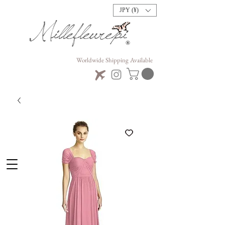
JPY (¥)
Worldwide Shipping Available