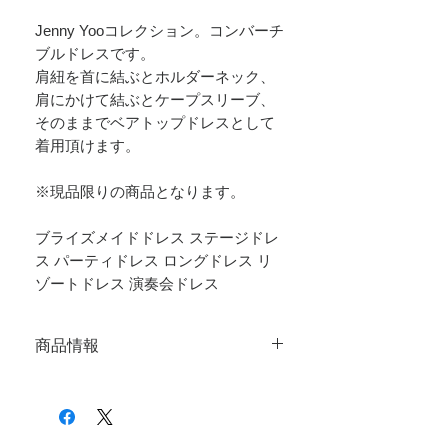
Jenny Yooコレクション。コンバーチ
ブルドレスです。
肩紐を首に結ぶとホルダーネック、
肩にかけて結ぶとケープスリーブ、
そのままでベアトップドレスとして
着用頂けます。
※現品限りの商品となります。
ブライズメイドドレス ステージドレ
ス パーティドレス ロングドレス リ
ゾートドレス 演奏会ドレス
商品情報
サイズ：XS（00）バスト79 ウエスト
59 ヒップ84
：S（0） バスト81 ウエスト61
ヒップ86