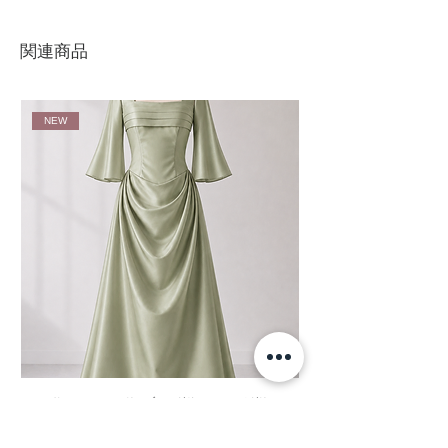
：M（2） バスト84 ウエスト64
ヒップ89
関連商品
※サイズ表の寸法は適応寸法（ヌード寸
法）の為、実際の寸法は約2㎝～3cmを含
めた寸法となります。
NEW
カラー：カーネーション
素材：１００％ポリエステル
S043 サテン フレアスリーブロングドレス セージグリーン
S042 シフォン フレアスリー
全132色｜ステージドレス ブライズメイドドレス パーティド
イズメイドドレス パーティドレス
レス 演奏会ドレス プロムドレス
レス フラダンス衣装