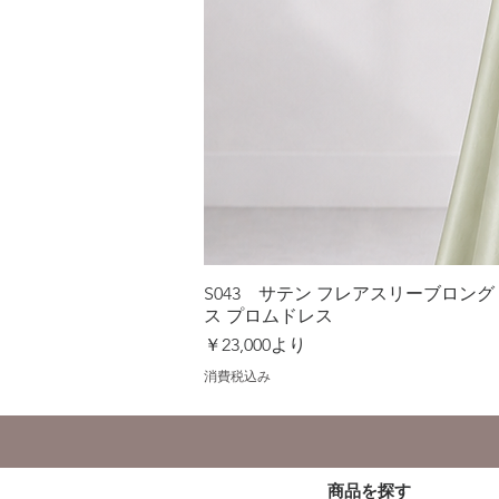
S043 サテン フレアスリーブロン
ス プロムドレス
セール価格
￥23,000
より
消費税込み
商品を探す