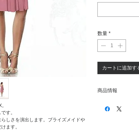
数量
*
カートに追加す
商品情報
サイズ：XS（00）バ
X。
：S（0） バスト8
スです。
：M（2） バスト8
性らしさを演出します。ブライズメイドや
※サイズ表の寸法は適
法は約2㎝～3cmを含
だけます。
カラー：カーネーショ