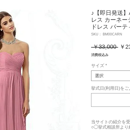
♪【即日発送】A
レス カーネー
ドレス パーテ
SKU： BM00CARN
通
 ￥33,000 
￥23
常
消費税込み
価
サイズ
*
格
選択
挙式日(利用日)を
当サイトの紹介を
○◯挙式相談所より