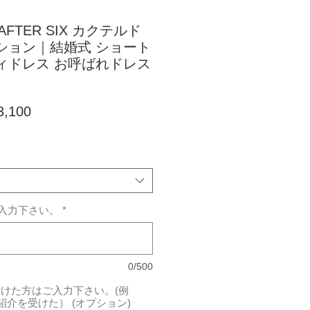
FTER SIX カクテルド
ション｜結婚式 ショート
ィドレス お呼ばれドレス
セ
,100
ー
ル
価
格
ご入力下さい。
*
0/500
受けた方はご入力下さい。(例
紹介を受けた） (オプション)