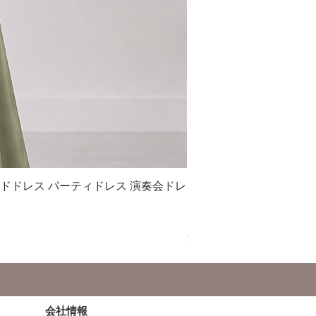
イドドレス パーティドレス 演奏会ドレ
S042 シフォン フレ
ス衣装
セール価格
￥21,000
より
消費税込み
会社情報