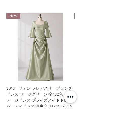
NEW
NEW
S043 サテン フレアスリーブロング
S042 シフォン 
ドレス セージグリーン 全132色｜ス
ングドレス 152色
テージドレス ブライズメイドドレス
ドレス パーティドレ
パーティドレス 演奏会ドレス プロム
ス 演奏会ドレス フ
ドレス