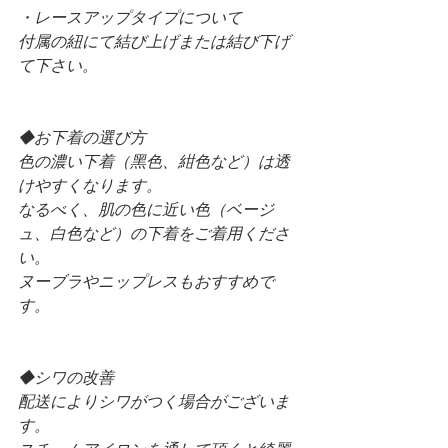
・レースアップタイプについて
付属の紐にて結び上げまたは結び下げ
て下さい。
◆お下着の選び⽅
⾊の濃い下着（⿊⾊、紺⾊など）は透
けやすくなります。
なるべく、肌の⾊に近い⾊（ベージ
ュ、⽩⾊など）の下着をご着⽤くださ
い。
ヌーブラやニップレスもおすすめで
す。
◆シワの改善
配送によりシワがつく場合がございま
す。