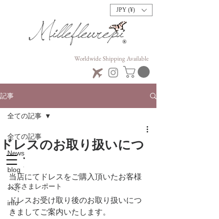
JPY (¥)
Worldwide Shipping Available
記事
全ての記事
全ての記事
ドレスのお取り扱いにつ
News
いて
blog
当店にてドレスをご購入頂いたお客様
お客さまレポート
へ、
ドレスお受け取り後のお取り扱いにつ
info
きましてご案内いたします。