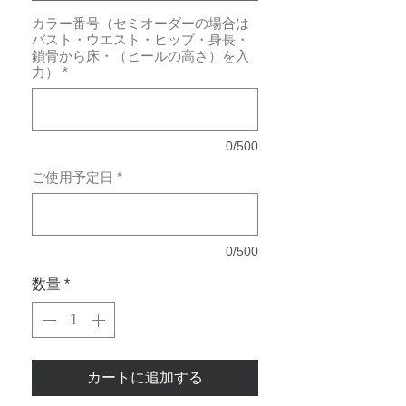
カラー番号（セミオーダーの場合は
バスト・ウエスト・ヒップ・身長・
鎖骨から床・（ヒールの高さ）を入
力）
*
0/500
ご使用予定日
*
0/500
数量
*
カートに追加する