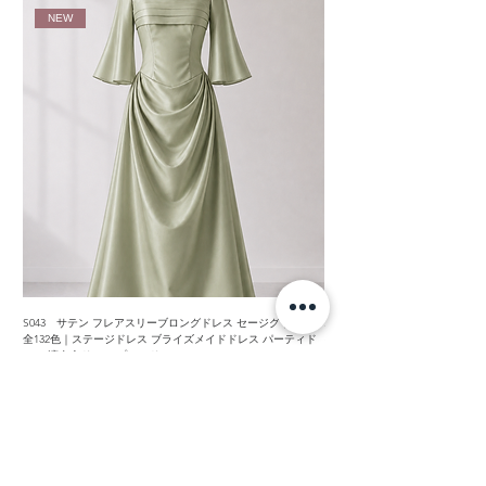
NEW
S043 サテン フレアスリーブロングドレス セージグリーン
S042 シフォン フレアスリー
全132色｜ステージドレス ブライズメイドドレス パーティド
イズメイドドレス パーティドレス
レス 演奏会ドレス プロムドレス
レス フラダンス衣装
セール価格
セール価格
￥23,000
より
￥21,000
消費税込み
消費税込み